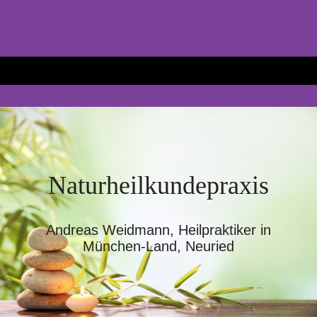
N
aturheilkundepraxis
Andreas Weidmann, Heilpraktiker in
München-Land, Neuried