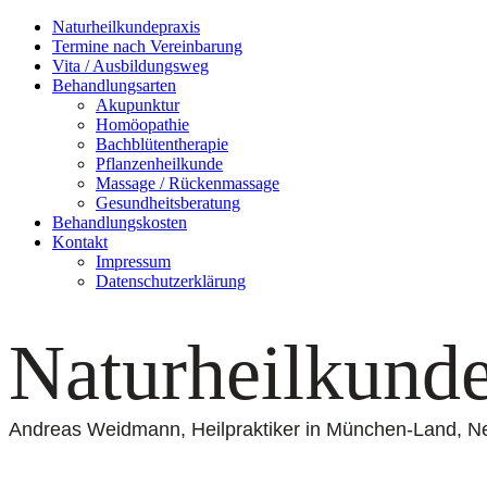
Naturheilkundepraxis
Termine nach Vereinbarung
Vita / Ausbildungsweg
Behandlungsarten
Akupunktur
Homöopathie
Bachblütentherapie
Pflanzenheilkunde
Massage / Rückenmassage
Gesundheitsberatung
Behandlungskosten
Kontakt
Impressum
Datenschutz­erklärung
N
aturheilkund
Andreas Weidmann, Heilpraktiker in München-Land, N