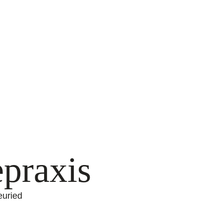
epraxis
euried