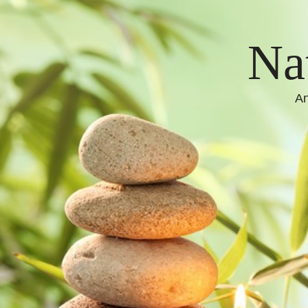
N
a
An