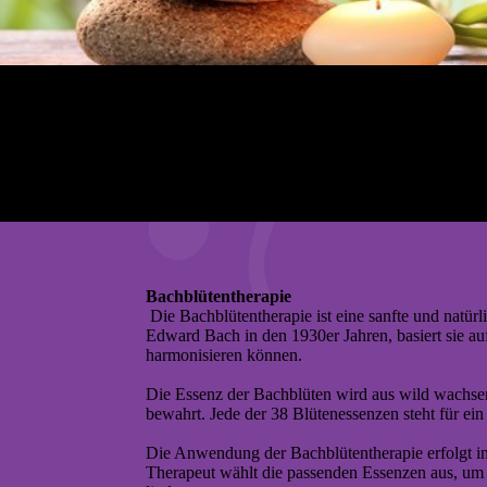
Bachblütentherapie
Die Bachblütentherapie ist eine sanfte und natür
Edward Bach in den 1930er Jahren, basiert sie au
harmonisieren können.
Die Essenz der Bachblüten wird aus wild wachsen
bewahrt. Jede der 38 Blütenessenzen steht für ei
Die Anwendung der Bachblütentherapie erfolgt in
Therapeut wählt die passenden Essenzen aus, um 