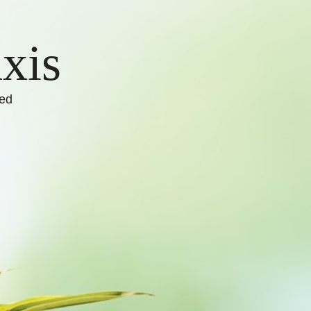
xis
ied