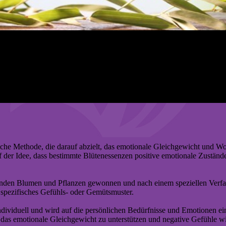
liche Methode, die darauf abzielt, das emotionale Gleichgewicht und W
f der Idee, dass bestimmte Blütenessenzen positive emotionale Zustän
den Blumen und Pflanzen gewonnen und nach einem speziellen Verfahre
n spezifisches Gefühls- oder Gemütsmuster.
dividuell und wird auf die persönlichen Bedürfnisse und Emotionen ein
das emotionale Gleichgewicht zu unterstützen und negative Gefühle wie