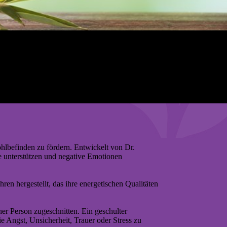
ohlbefinden zu fördern. Entwickelt von Dr.
de unterstützen und negative Emotionen
n hergestellt, das ihre energetischen Qualitäten
er Person zugeschnitten. Ein geschulter
 Angst, Unsicherheit, Trauer oder Stress zu